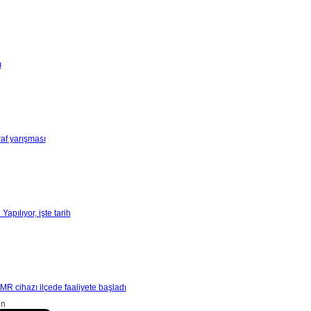
ı
raf yarışması
apılıyor, işte tarih
 cihazı ilçede faaliyete başladı
in