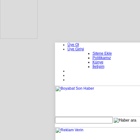
Üye Ol
Üye Girişi
Sitene Ekle
Politikamız
Künye
İletişim