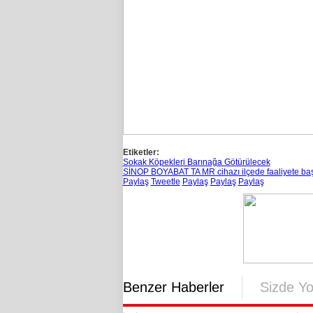
Etiketler:
Sokak Köpekleri Barınağa Götürülecek
SİNOP BOYABAT TA MR cihazı ilçede faaliyete baş
Paylaş
Tweetle
Paylaş
Paylaş
Paylaş
Benzer Haberler
Sizde Y