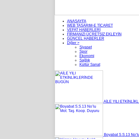
ANASAYFA
WEB TASARIM-E TİCARET
VEFAT HABERLERİ
FİRMANIZI ÜCRETSİZ EKLEYİN
GÜNCEL HABERLER
Diğer >
Siyaset
Spor
Ekonomi
Sağlık
Kültür Sanat
AİLE YILI ETKİNLİ
Boyabat S.S.13 No’lu